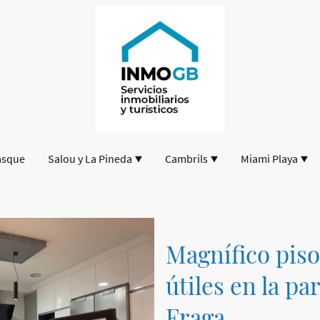
asque
Salou y La Pineda
Cambrils
Miami Playa
Magnífico piso
útiles en la pa
Fraga